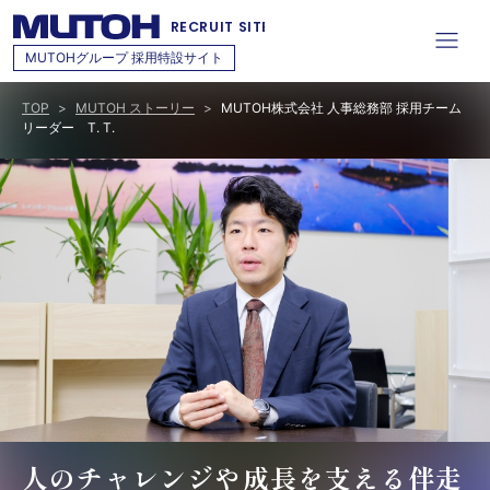
RECRUIT SITE
MUTOHグループ 採用特設サイト
TOP
MUTOH ストーリー
MUTOH株式会社 人事総務部 採用チーム
リーダー T. T.
人のチャレンジや成長を支える伴走